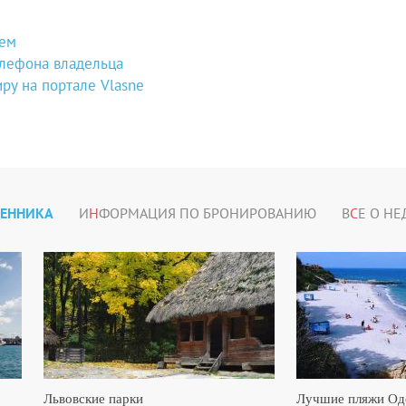
цем
елефона владельца
ру на портале Vlasne
ВЕННИКА
И
Н
ФОРМАЦИЯ ПО БРОНИРОВАНИЮ
В
С
Е О Н
Львовские парки
Лучшие пляжи Оде