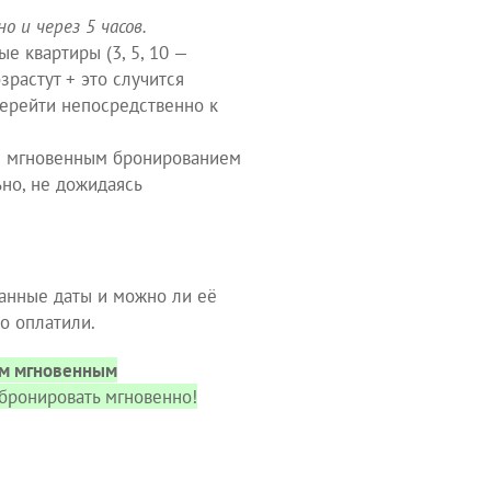
о и через 5 часов.
е квартиры (3, 5, 10 —
зрастут + это случится
перейти непосредственно к
м мгновенным бронированием
ьно, не дожидаясь
ранные даты и можно ли её
о оплатили.
ым мгновенным
бронировать мгновенно!