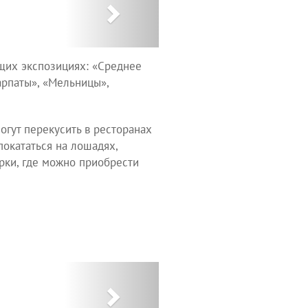
ющих экспозициях: «Среднее
арпаты», «Мельницы»,
огут перекусить в ресторанах
покататься на лошадях,
арки, где можно приобрести
Next