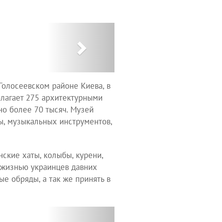
Next
Голосеевском районе Киева, в
олагает 275 архитектурными
но более 70 тысяч. Музей
ы, музыкальных инструментов,
ские хаты, колыбы, курени,
 жизнью украинцев давних
е обряды, а так же принять в
Next