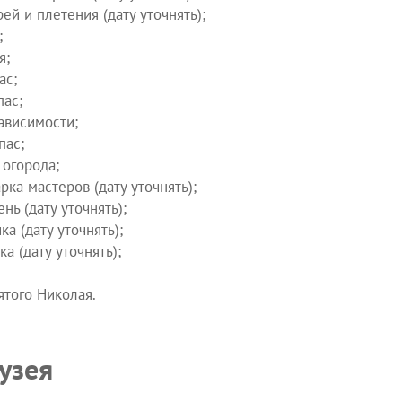
й и плетения (дату уточнять);
;
я;
ас;
пас;
ависимости;
пас;
 огорода;
ка мастеров (дату уточнять);
нь (дату уточнять);
а (дату уточнять);
а (дату уточнять);
ятого Николая.
узея