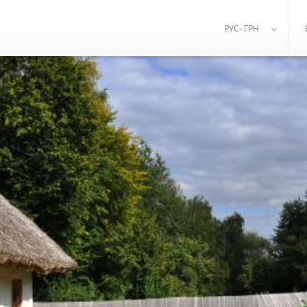
РУС - ГРН