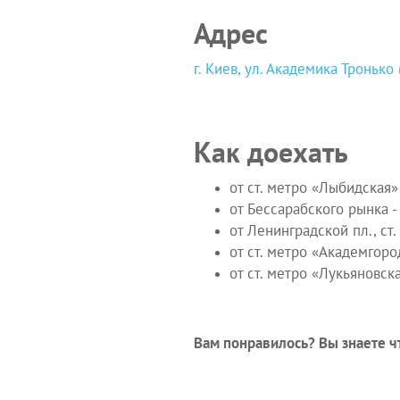
Адрес
г. Киев, ул. Академика Тронько
Как доехать
от ст. метро «Лыбидская»
от Бессарабского рынка 
от Ленинградской пл., с
от ст. метро «Академгор
от ст. метро «Лукьяновс
Вам понравилось? Вы знаете чт