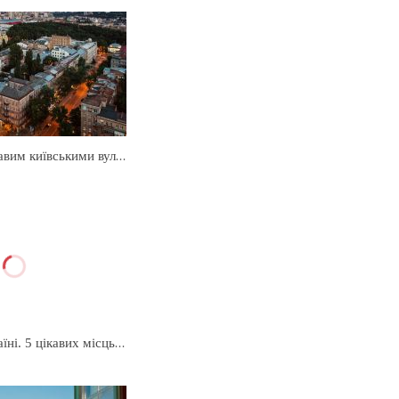
Променад по цікавим київськими вулицями
Екотуризм в Україні. 5 цікавих місць для відпочинку