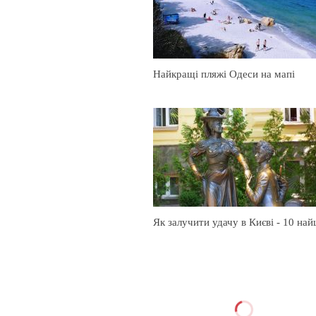
Найкращі пляжі Одеси на мапі