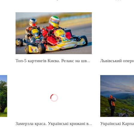
Топ-5 картингів Києва. Релакс на швидкості
Замерзла краса. Українські крижані водоспади
Українські Карп