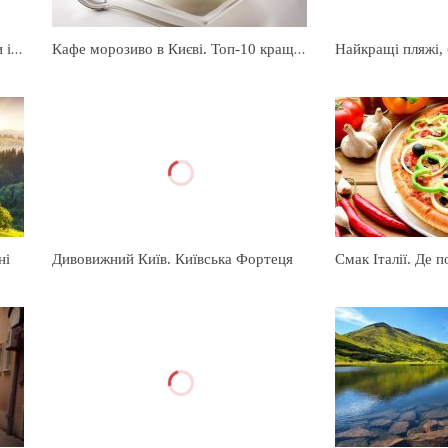
Золоті ворота — Київ. Цікаві факти і Фото
Кафе морозиво в Києві. Топ-10 кращих місць
ні
Дивовижний Київ. Київська Фортеця