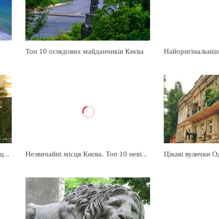
Топ 10 оглядових майданчиків Києва
Як залучити удачу в Києві - 10 найщасливіших місць в столиці
Незвичайні місця Києва. Топ 10 невідомих вам місць в Києві