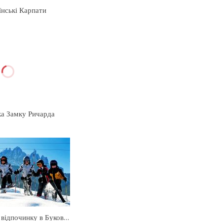
їнські Карпати
ка Замку Ричарда
Як заощадити на відпочинку в Буковелі