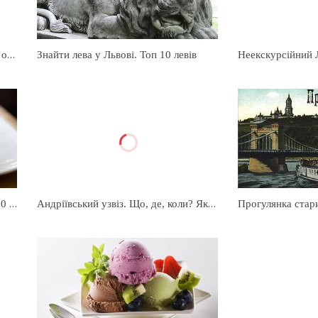
Одеські музеї. Топ 10 незвичайних одеських музеїв
Знайти лева у Львові. Топ 10 левів
Незвичайні ресторани Києва. Топ 10 тематичних ресторанів столиці
Андріївський узвіз. Що, де, коли? Як прекрасно провести час на Андріївському узвозі