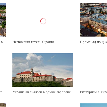
Кращі туристичні місця України за версією CNN
Незвичайні готелі України
Перлина Карпат. Неймовірна прогулянка в парку Шенборна
Українські аналоги відомих європейських пам'яток