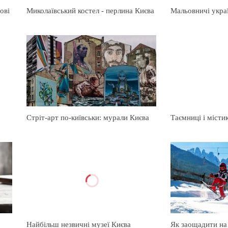
ові
Миколаївський костел - перлина Києва
Мальовничі укра
Стріт-арт по-київськи: мурали Києва
Таємниці і місти
Найбільш незвичні музеї Києва