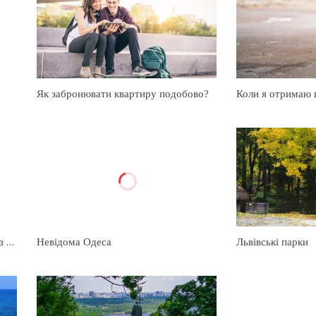
?
Як забронювати квартиру подобово?
Власник схвалив запит, але турист з ним не зв'язується - що робити?
Невідома Одеса
Львівські парки