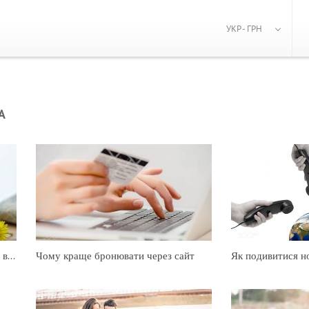
УКР - ГРН
А
Кафе і ресторани для вегетаріанців в Києві
Чому краще бронювати через сайт