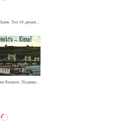
Неекскурсійний Львів. Топ 10 двориків Львова
Прогулянка старим Києвом. Подивитися на Київ по старому або як виглядав Київ у XVIII - XX ст.