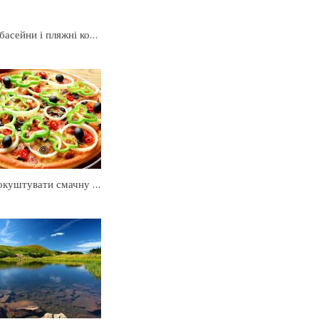
Найкращі пляжі, басейни і пляжні комплекси Києва
Смак Італії. Де покуштувати смачну піцу в Києві