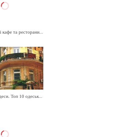
Найоригінальніші кафе та ресторани Львова
Цікаві вулички Одеси. Топ 10 одеських вулиць, які варто побачити