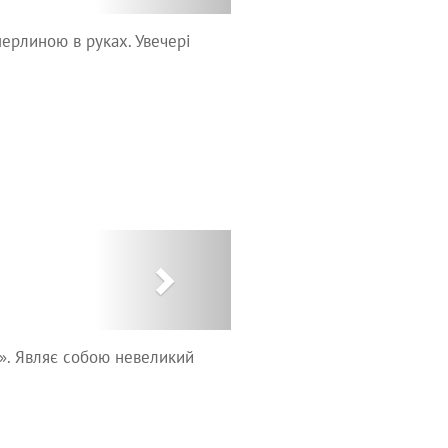
перлиною в руках. Увечері
Next
». Являє собою невеликий