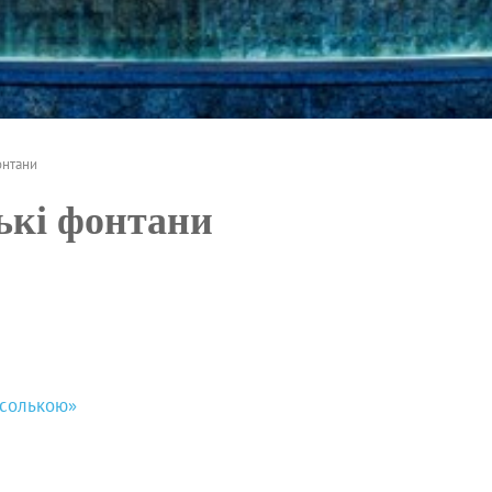
онтани
ькі фонтани
асолькою»