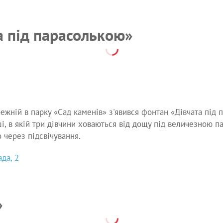
а під парасолькою»
ежній в парку «Сад каменів» з'явився фонтан «Дівчата під
ші, в якій три дівчини ховаються від дощу під величезною п
 через підсвічування.
ада, 2
»