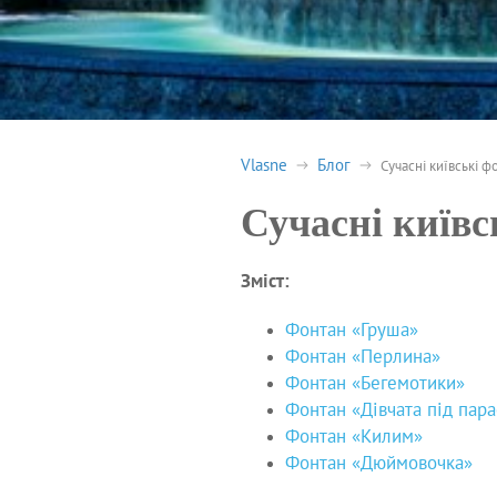
Vlasne
Блог
Сучасні київські ф
Сучасні київс
Зміст:
Фонтан «Груша»
Фонтан «Перлина»
Фонтан «Бегемотики»
Фонтан «Дівчата під пар
Фонтан «Килим»
Фонтан «Дюймовочка»