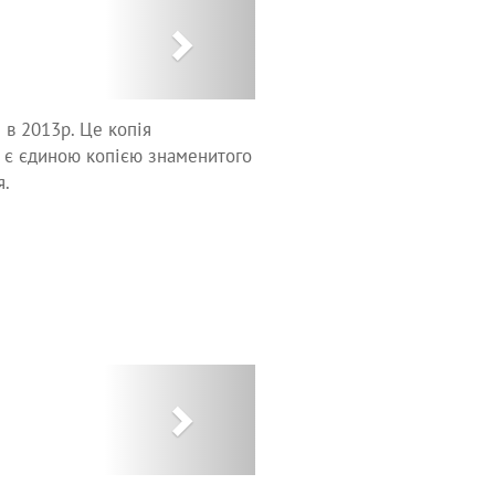
Next
 в 2013р. Це копія
м є єдиною копією знаменитого
я.
Next