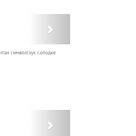
Next
онтан символізує солодке
Next