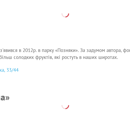
'явився в 2012р. в парку «Позняки». За задумом автора, ф
йбільш солодких фруктів, які ростуть в наших широтах.
ка, 33/44
на»