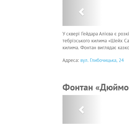
Previous
У сквері Гейдара Алієва є розк
тебрізського килима «Шейх Са
килима. Фонтан виглядає казко
Адреса:
вул. Глибочицька, 24
Фонтан «Дюймо
Previous