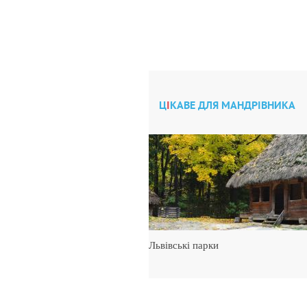
Ц
І
КАВЕ ДЛЯ МАНДРІВНИКА
 Одеса
Львівські парки