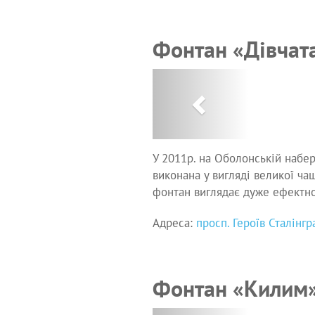
Фонтан «Дівчат
Previous
У 2011р. на Оболонській набер
виконана у вигляді великої ча
фонтан виглядає дуже ефектно
Адреса:
просп. Героїв Сталінгр
Фонтан «Килим