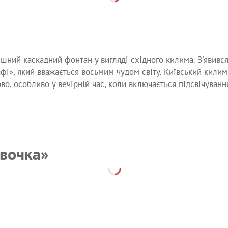
ішний каскадний фонтан у вигляді східного килима. З'явився
фі», який вважається восьмим чудом світу. Київський кили
во, особливо у вечірній час, коли включається підсвічуванн
вочка»