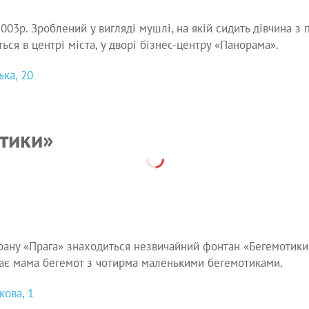
003р. Зроблений у вигляді мушлі, на якій сидить дівчина з 
ься в центрі міста, у дворі бізнес-центру «Панорама».
ка, 20
тики»
рану «Прага» знаходиться незвичайний фонтан «Бегемотики
ває мама бегемот з чотирма маленькими бегемотиками.
кова, 1