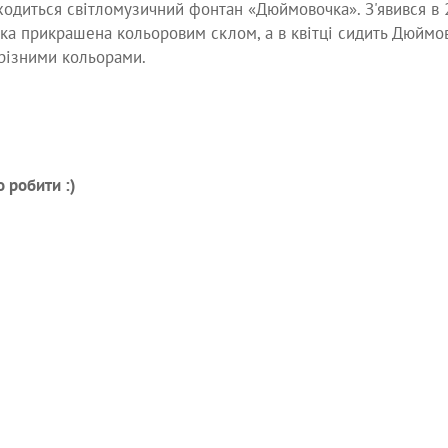
одиться світломузичний фонтан «Дюймовочка». З'явився в 
яка прикрашена кольоровим склом, а в квітці сидить Дюймо
 різними кольорами.
 робити :)