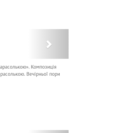
Next
 парасолькою». Композиція
арасолькою. Вечірньої пори