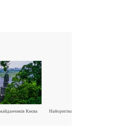
Найоригінальніші кафе та ресторани Львова
майданчиків Києва